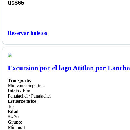
us$65
Reservar boletos
Excursion por el lago Atitlan por Lancha
Transporte:
Miniván compartida
Inicio / Fin:
Panajachel / Panajachel
Esfuerzo físico:
3/5
Edad
5 - 70
Grupo:
Mínimo 1