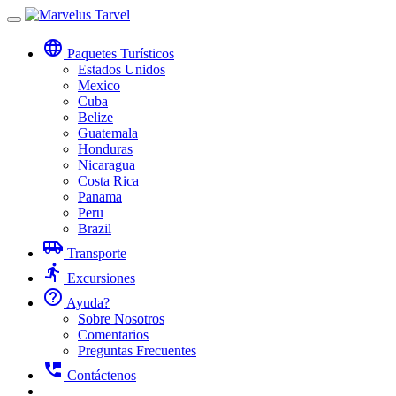
Toggle
navigation
language
Paquetes Turísticos
Estados Unidos
Mexico
Cuba
Belize
Guatemala
Honduras
Nicaragua
Costa Rica
Panama
Peru
Brazil
airport_shuttle
Transporte
directions_run
Excursiones
help_outline
Ayuda?
Sobre Nosotros
Comentarios
Preguntas Frecuentes
perm_phone_msg
Contáctenos