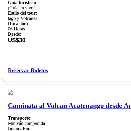
Guía turístico:
¡Guía en vivo!
Estilo del tour:
lago y Volcanes
Duración:
06 Horas
Desde:
US$30
Reservar Boletos
Caminata al Volcan Acatenango desde A
Transporte:
Miniván compartida
Inicio / Fin: