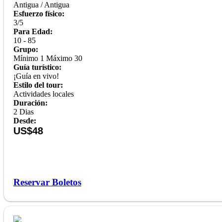
Antigua / Antigua
Esfuerzo físico:
3/5
Para Edad:
10 - 85
Grupo:
Mínimo 1 Máximo 30
Guía turístico:
¡Guía en vivo!
Estilo del tour:
Actividades locales
Duración:
2 Dias
Desde:
US$48
Reservar Boletos