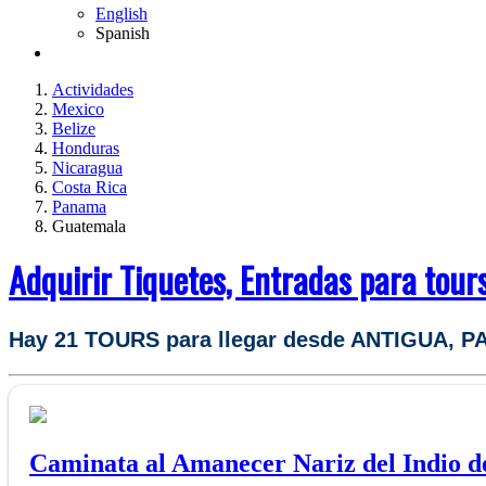
English
Spanish
Actividades
Mexico
Belize
Honduras
Nicaragua
Costa Rica
Panama
Guatemala
Adquirir Tiquetes, Entradas para tou
Hay 21 TOURS para llegar desde ANTIGUA,
Caminata al Amanecer Nariz del Indio d