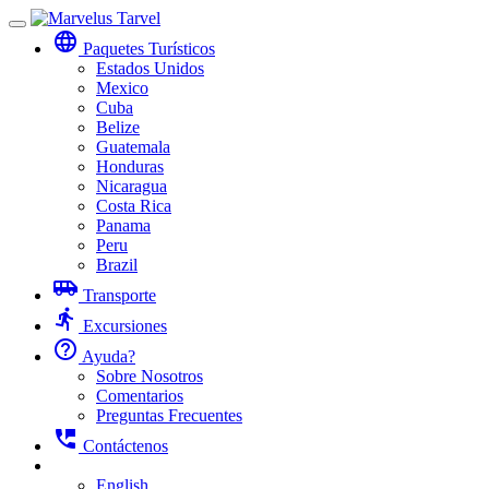
Toggle
language
navigation
Paquetes Turísticos
Estados Unidos
Mexico
Cuba
Belize
Guatemala
Honduras
Nicaragua
Costa Rica
Panama
Peru
Brazil
airport_shuttle
Transporte
directions_run
Excursiones
help_outline
Ayuda?
Sobre Nosotros
Comentarios
Preguntas Frecuentes
perm_phone_msg
Contáctenos
English