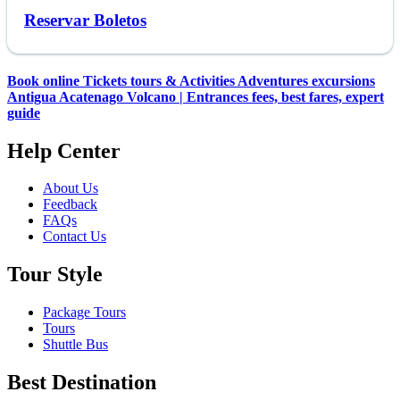
Reservar Boletos
Book online Tickets tours & Activities Adventures excursions
Antigua Acatenago Volcano | Entrances fees, best fares, expert
guide
Help Center
About Us
Feedback
FAQs
Contact Us
Tour Style
Package Tours
Tours
Shuttle Bus
Best Destination