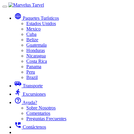
Toggle
navigation
language
Paquetes Turísticos
Estados Unidos
Mexico
Cuba
Belize
Guatemala
Honduras
Nicaragua
Costa Rica
Panama
Peru
Brazil
airport_shuttle
Transporte
directions_run
Excursiones
help_outline
Ayuda?
Sobre Nosotros
Comentarios
Preguntas Frecuentes
perm_phone_msg
Contáctenos