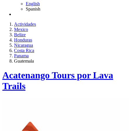
English
Spanish
Actividades
Mexico
Belize
Honduras
Nicaragua
Costa Rica
Panama
Guatemala
Acatenango Tours por Lava
Trails