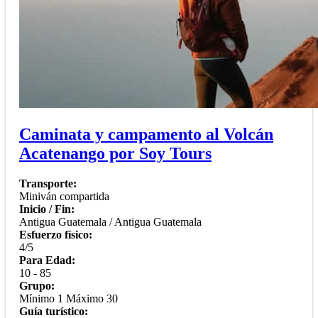
Caminata y campamento al Volcán
Acatenango por Soy Tours
Transporte:
Miniván compartida
Inicio / Fin:
Antigua Guatemala / Antigua Guatemala
Esfuerzo físico:
4/5
Para Edad:
10 - 85
Grupo:
Mínimo 1 Máximo 30
Guía turístico: