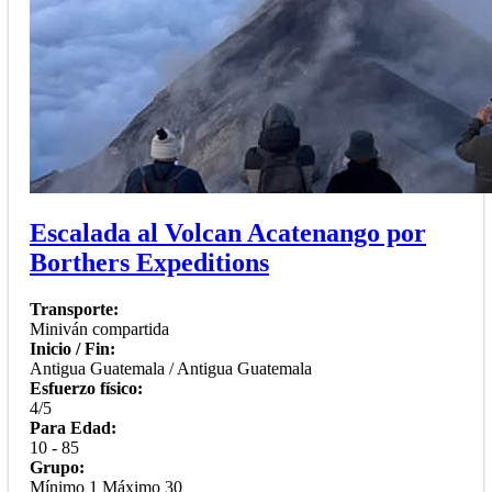
Escalada al Volcan Acatenango por
Borthers Expeditions
Transporte:
Miniván compartida
Inicio / Fin:
Antigua Guatemala / Antigua Guatemala
Esfuerzo físico:
4/5
Para Edad:
10 - 85
Grupo:
Mínimo 1 Máximo 30