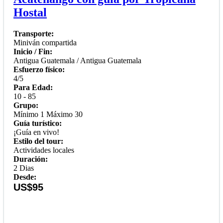
Hostal
Transporte:
Miniván compartida
Inicio / Fin:
Antigua Guatemala / Antigua Guatemala
Esfuerzo físico:
4/5
Para Edad:
10 - 85
Grupo:
Mínimo 1 Máximo 30
Guía turístico:
¡Guía en vivo!
Estilo del tour:
Actividades locales
Duración:
2 Dias
Desde:
US$95