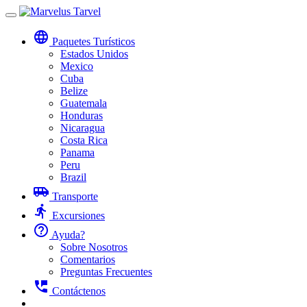
Toggle
navigation
language
Paquetes Turísticos
Estados Unidos
Mexico
Cuba
Belize
Guatemala
Honduras
Nicaragua
Costa Rica
Panama
Peru
Brazil
airport_shuttle
Transporte
directions_run
Excursiones
help_outline
Ayuda?
Sobre Nosotros
Comentarios
Preguntas Frecuentes
perm_phone_msg
Contáctenos