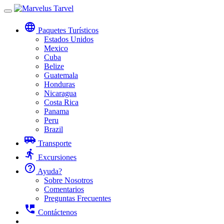
Toggle
navigation
language
Paquetes Turísticos
Estados Unidos
Mexico
Cuba
Belize
Guatemala
Honduras
Nicaragua
Costa Rica
Panama
Peru
Brazil
airport_shuttle
Transporte
directions_run
Excursiones
help_outline
Ayuda?
Sobre Nosotros
Comentarios
Preguntas Frecuentes
perm_phone_msg
Contáctenos