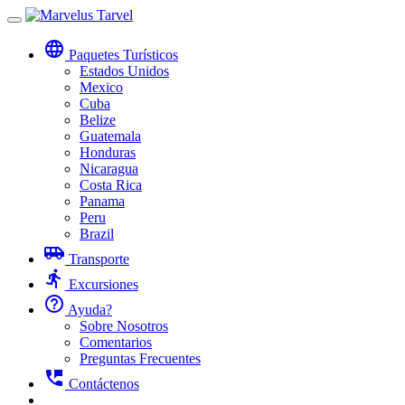
Toggle
navigation
language
Paquetes Turísticos
Estados Unidos
Mexico
Cuba
Belize
Guatemala
Honduras
Nicaragua
Costa Rica
Panama
Peru
Brazil
airport_shuttle
Transporte
directions_run
Excursiones
help_outline
Ayuda?
Sobre Nosotros
Comentarios
Preguntas Frecuentes
perm_phone_msg
Contáctenos