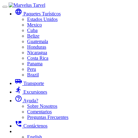
Toggle
language
navigation
Paquetes Turísticos
Estados Unidos
Mexico
Cuba
Belize
Guatemala
Honduras
Nicaragua
Costa Rica
Panama
Peru
Brazil
airport_shuttle
Transporte
directions_run
Excursiones
help_outline
Ayuda?
Sobre Nosotros
Comentarios
Preguntas Frecuentes
perm_phone_msg
Contáctenos
English